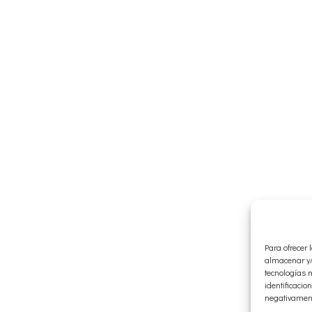
Para ofrecer
almacenar y/
tecnologías 
identificacio
negativamente