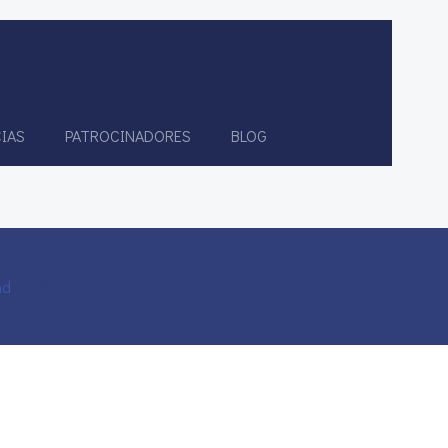
IAS
PATROCINADORES
BLOG
and
Colibri