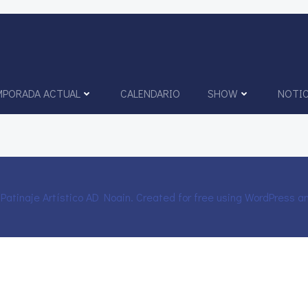
PORADA ACTUAL
CALENDARIO
SHOW
NOTIC
Patinaje Artístico AD Noain. Created for free using WordPress 